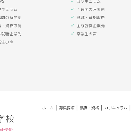
WS
カリキュラム
リキュラム
１週間の時間割
週間の時間割
就職・資格取得
職・資格取得
主な就職企業先
な就職企業先
卒業生の声
業生の声
|
|
|
ホーム
募集要項
就職・資格
カリキュラム
学校
福祉学科