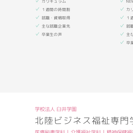
カリキュラム
NE
１週間の時間割
カ
就職・資格取得
１
主な就職企業先
就
卒業生の声
主
卒
学校法人 臼井学園
北陸ビジネス福祉専門
医療秘書学科 | 介護福祉学科 | 精神保健