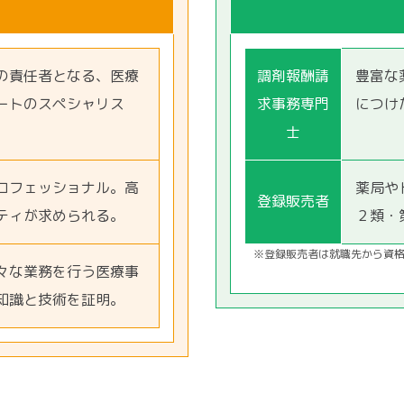
の責任者となる、医療
調剤報酬請
豊富な
ートのスペシャリス
求事務専門
につけ
士
ロフェッショナル。高
薬局や
登録販売者
ティが求められる。
２類・
※登録販売者は就職先から資
々な業務を行う医療事
知識と技術を証明。