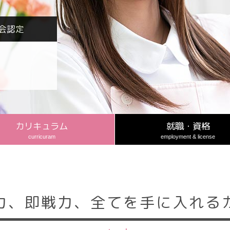
会認定
カリキュラム
就職・資格
curricuram
employment & license
力、即戦力、全てを手に入れる