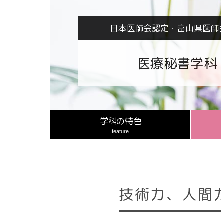
日本医師会認定・富山県医師
医療秘書学科
学科の特色
feature
技術力、人間