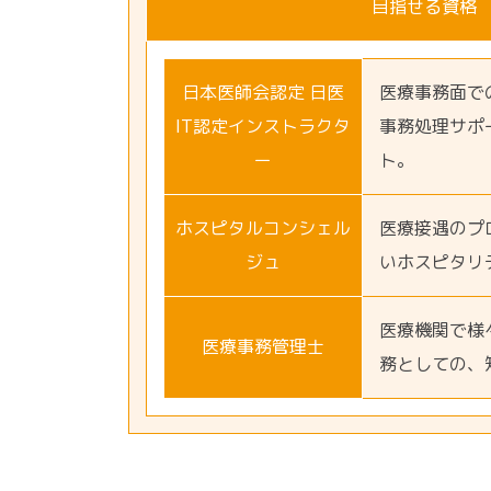
目指せる資格
日本医師会認定 日医
医療事務面で
IT認定インストラクタ
事務処理サポ
ー
ト。
ホスピタルコンシェル
医療接遇のプ
ジュ
いホスピタリ
医療機関で様
医療事務管理士
務としての、