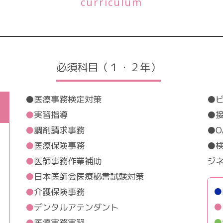
curriculum
必須科目（１・２年）
●医療事務検定対策
●
●
実習指導
●
●
調剤請求事務
●O
●
医療保険事務
●
●
医師事務作業補助
ジ
●
日本医師会医療秘書試験対策
●
●
介護保険事務
●
●
デンタルアテンダント
●
●
医療実務実習