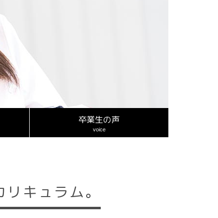
卒業生の声
voice
カリキュラム。