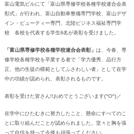
富山電気ビルにて「富山県専修学校各種学校連合会表
彰式」が行われ、富山自動車整備専門学校、富山デザ
イン・ビューティー専門、北陸ビジネス福祉専門学
校 各校を代表する学生6名が表彰を受けました。
「富山県専修学校各種学校連合会表彰」
は、今春、専
修学校各種学校を卒業する者で「学力優秀、品行方
正、他の生徒の模範としてふさわしい者」として在学
中の功績が認められ、表彰されるものです。
表彰を受けた皆さん!!おめでとうございます(^O^)／
在学中にひたむきに努力したこと、懸命にすべてのこ
とに取り組んだことが認められました。堂々と胸を張
って自信を持って今後も頑張ってください。