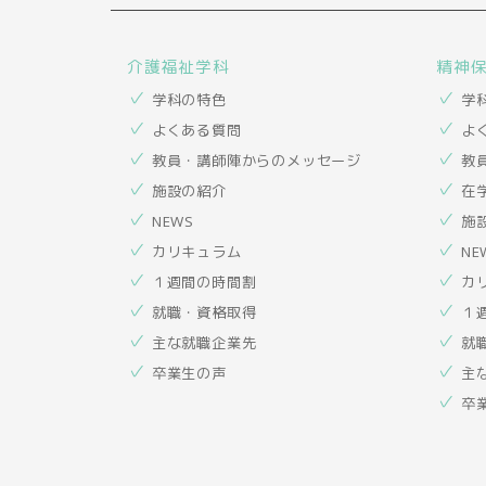
介護福祉学科
精神
学科の特色
学
よくある質問
よ
教員・講師陣からのメッセージ
教
施設の紹介
在
NEWS
施
カリキュラム
NE
１週間の時間割
カ
就職・資格取得
１
主な就職企業先
就
卒業生の声
主
卒