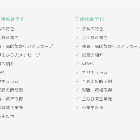
保健福祉学科
医療秘書学科
科の特色
学科の特色
くある質問
よくある質問
員・講師陣からのメッセージ
教員・講師陣からのメッセー
学生からのメッセージ
施設の紹介
設の紹介
NEWS
WS
カリキュラム
リキュラム
１週間の時間割
週間の時間割
就職・資格取得
職・資格取得
主な就職企業先
な就職企業先
卒業生の声
業生の声