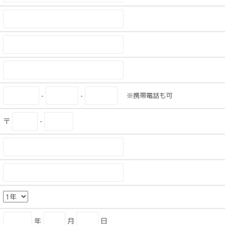
-
-
※携帯電話も可
〒
-
年
月
日