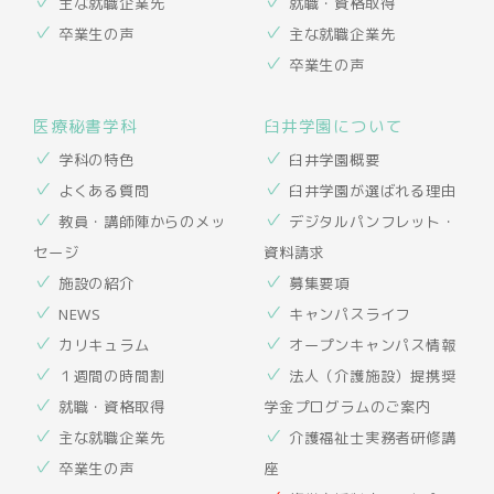
主な就職企業先
就職・資格取得
卒業生の声
主な就職企業先
卒業生の声
医療秘書学科
臼井学園について
学科の特色
臼井学園概要
よくある質問
臼井学園が選ばれる理由
教員・講師陣からのメッ
デジタルパンフレット・
セージ
資料請求
施設の紹介
募集要項
NEWS
キャンパスライフ
カリキュラム
オープンキャンパス情報
１週間の時間割
法人（介護施設）提携奨
就職・資格取得
学金プログラムのご案内
主な就職企業先
介護福祉士実務者研修講
卒業生の声
座