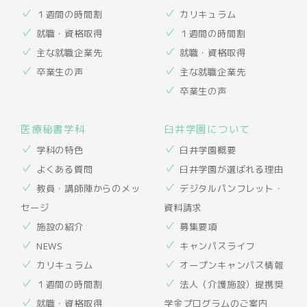
１週間の時間割
カリキュラム
就職・資格取得
１週間の時間割
主な就職企業先
就職・資格取得
卒業生の声
主な就職企業先
卒業生の声
医療秘書学科
臼井学園について
学科の特色
臼井学園概要
よくある質問
臼井学園が選ばれる理由
教員・講師陣からのメッ
デジタルパンフレット・
セージ
資料請求
施設の紹介
募集要項
NEWS
キャンパスライフ
カリキュラム
オープンキャンパス情報
１週間の時間割
法人（介護施設）提携奨
就職・資格取得
学金プログラムのご案内