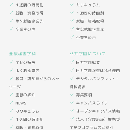
１週間の時間割
カリキュラム
就職・資格取得
１週間の時間割
主な就職企業先
就職・資格取得
卒業生の声
主な就職企業先
卒業生の声
医療秘書学科
臼井学園について
学科の特色
臼井学園概要
よくある質問
臼井学園が選ばれる理由
教員・講師陣からのメッ
デジタルパンフレット・
セージ
資料請求
施設の紹介
募集要項
NEWS
キャンパスライフ
カリキュラム
オープンキャンパス情報
１週間の時間割
法人（介護施設）提携奨
就職・資格取得
学金プログラムのご案内