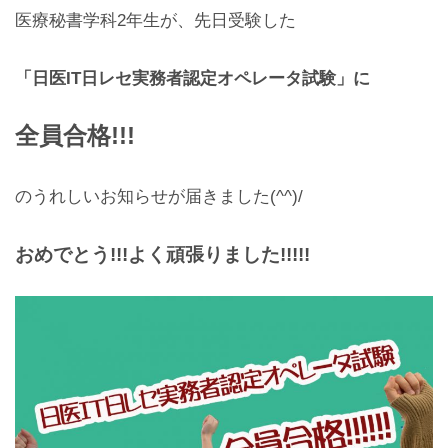
医療秘書学科2年生が、先日受験した
「日医
IT
日レセ実務者認定オペレータ試験」に
全員合格
!!!
のうれしいお知らせが届きました(^^)/
おめでとう!!!よく頑張りました!!!!!